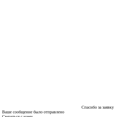
220040, г. Минск, ул. Некрасова 5, офис 203А
УНП 192592802
График работы: пн-пт - 8:00-18:00, сб-вс - выходной.
Регистрации издателя, изготовителя, распространителя
печатных изданий №2/188 от 22 сентября 2016г.
Спасибо за заявку
Ваше сообщение было отправлено
Связаться с нами