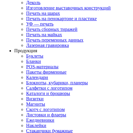
Деколь
Изготовление выставочных конструкций
Печать на шарах
Печать на пенокартоне и пластике
УФ — печать
Печать сборных тиражей
Печать на майках
Печать переменных данных
Лазерная гравировка
Продукция
Буклеты
Бланки
POS-материалы
Пакеты фирменные
Календари
Блокноты, кубарики, планеры
Салфетки с логотипом
Каталоги и брошюры
Визитки
Магниты
Скотч с логотипом
Листовки и флаеры
Ежедневники
Наклейки
Стаканчики бумажные