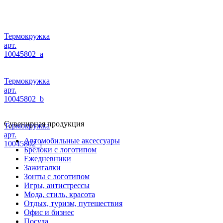
Термокружка
арт.
10045802_a
Термокружка
арт.
10045802_b
Сувенирная продукция
Термокружка
арт.
Автомобильные аксессуары
10045802_f
Брелоки с логотипом
Ежедневники
Зажигалки
Зонты с логотипом
Игры, антистрессы
Мода, стиль, красота
Отдых, туризм, путешествия
Офис и бизнес
Посуда