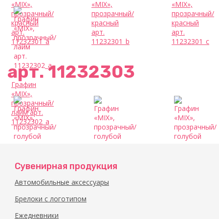
«MIX»,
«MIX»,
«MIX»,
прозрачный/
прозрачный/
прозрачный/
красный
красный
красный
арт.
арт.
арт.
11232301_a
11232301_b
11232301_c
арт. 11232303
Графин
«MIX»,
прозрачный/
лайм арт.
11232302_a
Сувенирная продукция
Графин
Графин
Графин
Автомобильные аксессуары
«MIX»,
«MIX»,
«MIX»,
прозрачный/
прозрачный/
прозрачный/
Брелоки с логотипом
голубой
голубой
голубой
арт.
арт.
арт.
Ежедневники