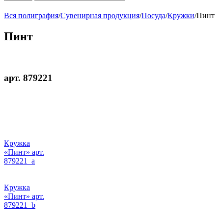
Вся полиграфия
/
Сувенирная продукция
/
Посуда
/
Кружки
/
Пинт
Пинт
арт. 879221
Кружка
«Пинт» арт.
879221_a
Кружка
«Пинт» арт.
879221_b