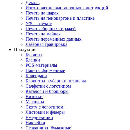
Деколь
Изготовление выставочных конструкций
Печать на шарах
Печать на пенокартоне и пластике
УФ — печать
Печать сборных тиражей
Печать на майках
Печать переменных данных
Лазерная гравировка
Продукция
Буклеты
Бланки
POS-материалы
Пакеты фирменные
Календари
Блокноты, кубарики, планеры
Салфетки с логотипом
Каталоги и брошюры
Визитки
Магниты
Скотч с логотипом
Листовки и флаеры
Ежедневники
Наклейки
Стаканчики бумажные