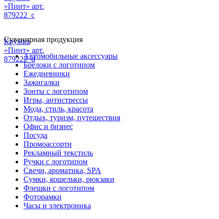
«Пинт» арт.
879222_c
Сувенирная продукция
Кружка
«Пинт» арт.
Автомобильные аксессуары
879222_d
Брелоки с логотипом
Ежедневники
Зажигалки
Зонты с логотипом
Игры, антистрессы
Мода, стиль, красота
Отдых, туризм, путешествия
Офис и бизнес
Посуда
Промоассорти
Рекламный текстиль
Ручки с логотипом
Свечи, ароматика, SPA
Сумки, кошельки, рюкзаки
Флешки с логотипом
Фоторамки
Часы и электроника