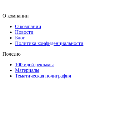
О компании
О компании
Новости
Блог
Политика конфиденциальности
Полезно
100 идей рекламы
Материалы
Тематическая полиграфия
ООО "Типография "ОЛПОЛ" © 2009-2026
220040, г. Минск, ул. Некрасова 5, офис 203А
УНП 192592802
График работы: пн-пт - 8:00-18:00, сб-вс - выходной.
Регистрации издателя, изготовителя, распространителя печатны