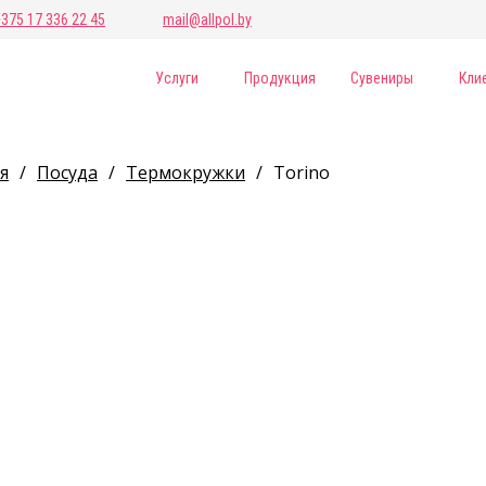
+375 17 336 22 45
mail@allpol.by
Услуги
Продукция
Сувениры
Кли
я
/
Посуда
/
Термокружки
/
Torino