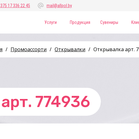
+375 17 336 22 45
mail@allpol.by
Услуги
Продукция
Сувениры
Кли
я
/
Промоассорти
/
Открывалки
/
Открывалка арт. 
арт. 774936