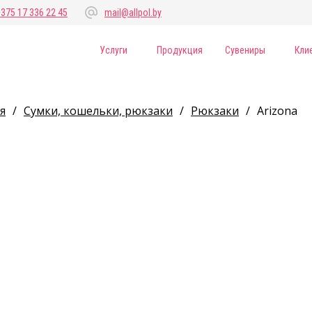
+375 17 336 22 45
mail@allpol.by
Услуги
Продукция
Сувениры
Кли
я
/
Сумки, кошельки, рюкзаки
/
Рюкзаки
/
Arizona