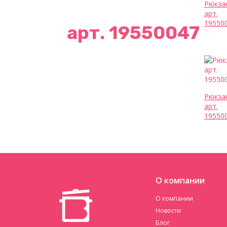
Рюкза
арт.
19550
арт. 19550047
Рюкза
арт.
19550
О компании
О компании
Новости
Блог