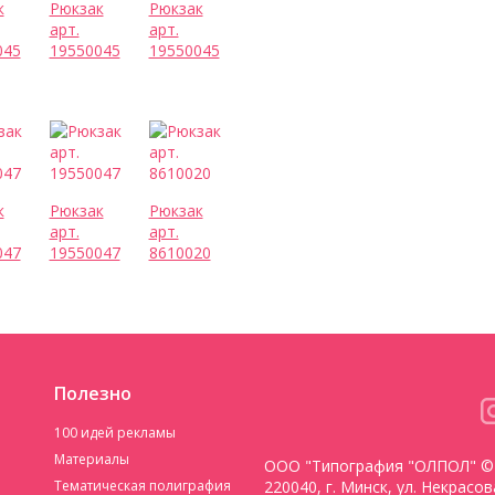
к
Рюкзак
Рюкзак
арт.
арт.
045
19550045
19550045
к
Рюкзак
Рюкзак
арт.
арт.
047
19550047
8610020
Полезно
100 идей рекламы
Материалы
ООО "Типография "ОЛПОЛ" © 
Тематическая полиграфия
220040, г. Минск, ул. Некрасо