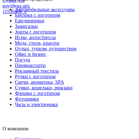
Сумка для
ноутбука арт.
Автомобильные аксессуары
11936400_e
Брелоки с логотипом
Ежедневники
Зажигалки
Зонты с логотипом
Игры, антистрессы
Мода, стиль, красота
Отдых, туризм, путешествия
Офис и бизнес
Посуда
Промоассорти
Рекламный текстиль
Ручки с логотипом
Свечи, ароматика, SPA
Сумки, кошельки, рюкзаки
Флешки с логотипом
Фоторамки
Часы и электроника
О компании