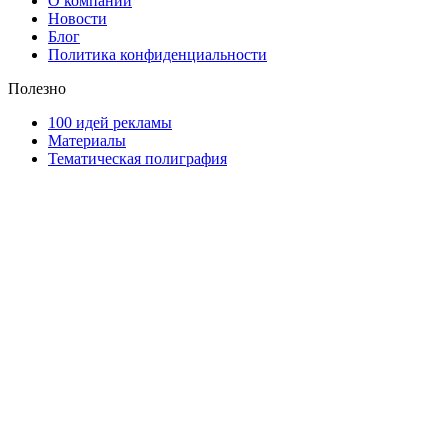
О компании
Новости
Блог
Политика конфиденциальности
Полезно
100 идей рекламы
Материалы
Тематическая полиграфия
ООО "Типография "ОЛПОЛ" © 2009-2026
220040, г. Минск, ул. Некрасова 5, офис 203А
УНП 192592802
График работы: пн-пт - 8:00-18:00, сб-вс - выходной.
Регистрации издателя, изготовителя, распространителя
печатных изданий №2/188 от 22 сентября 2016г.