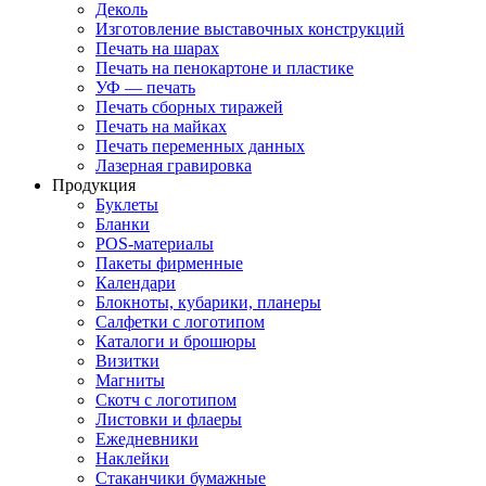
Деколь
Изготовление выставочных конструкций
Печать на шарах
Печать на пенокартоне и пластике
УФ — печать
Печать сборных тиражей
Печать на майках
Печать переменных данных
Лазерная гравировка
Продукция
Буклеты
Бланки
POS-материалы
Пакеты фирменные
Календари
Блокноты, кубарики, планеры
Салфетки с логотипом
Каталоги и брошюры
Визитки
Магниты
Скотч с логотипом
Листовки и флаеры
Ежедневники
Наклейки
Стаканчики бумажные