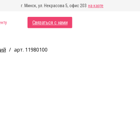
г. Минск, ул. Некрасова 5, офис 203
на карте
Связаться с нами
енту
ций
/
арт. 11980100