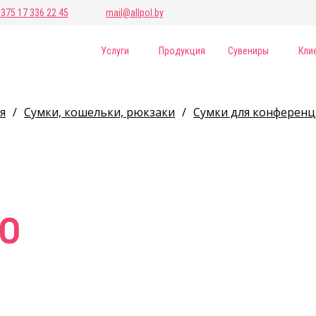
+375 17 336 22 45
mail@allpol.by
Услуги
Продукция
Сувениры
Кли
я
/
Сумки, кошельки, рюкзаки
/
Сумки для конферен
00