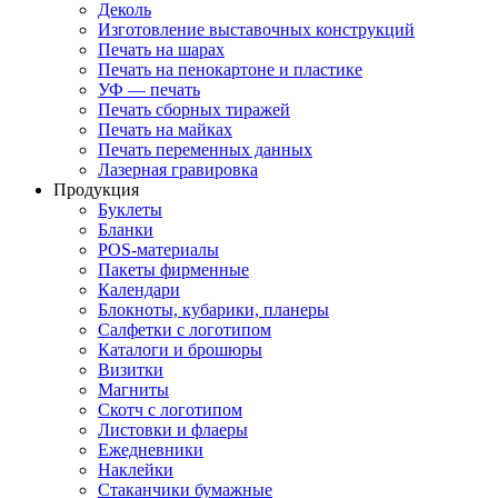
Деколь
Изготовление выставочных конструкций
Печать на шарах
Печать на пенокартоне и пластике
УФ — печать
Печать сборных тиражей
Печать на майках
Печать переменных данных
Лазерная гравировка
Продукция
Буклеты
Бланки
POS-материалы
Пакеты фирменные
Календари
Блокноты, кубарики, планеры
Салфетки с логотипом
Каталоги и брошюры
Визитки
Магниты
Скотч с логотипом
Листовки и флаеры
Ежедневники
Наклейки
Стаканчики бумажные