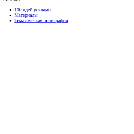
100 идей рекламы
Материалы
Тематическая полиграфия
ООО "Типография "ОЛПОЛ" © 2009-2026
220040, г. Минск, ул. Некрасова 5, офис 203А
УНП 192592802
График работы: пн-пт - 8:00-18:00, сб-вс - выходной.
Регистрации издателя, изготовителя, распространителя
печатных изданий №2/188 от 22 сентября 2016г.