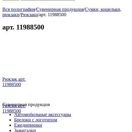
Вся полиграфия
/
Сувенирная продукция
/
Сумки, кошельки,
рюкзаки
/
Рюкзаки
/
арт. 11988500
арт. 11988500
Рюкзак арт.
11988500
Сувенирная продукция
Рюкзак арт.
11988500
Автомобильные аксессуары
Брелоки с логотипом
Ежедневники
Зажигалки