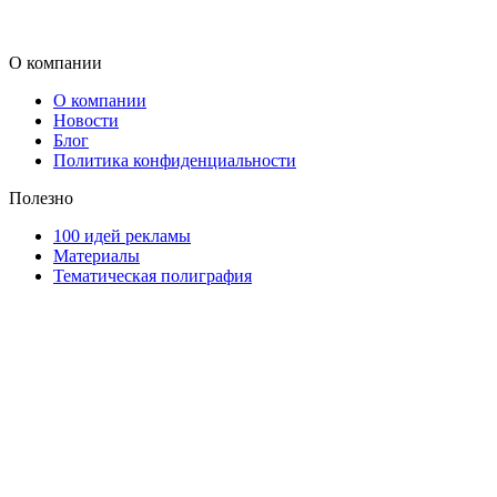
О компании
О компании
Новости
Блог
Политика конфиденциальности
Полезно
100 идей рекламы
Материалы
Тематическая полиграфия
ООО "Типография "ОЛПОЛ" © 2009-2026
220040, г. Минск, ул. Некрасова 5, офис 203А
УНП 192592802
График работы: пн-пт - 8:00-18:00, сб-вс - выходной.
Регистрации издателя, изготовителя, распространителя
печатных изданий №2/188 от 22 сентября 2016г.