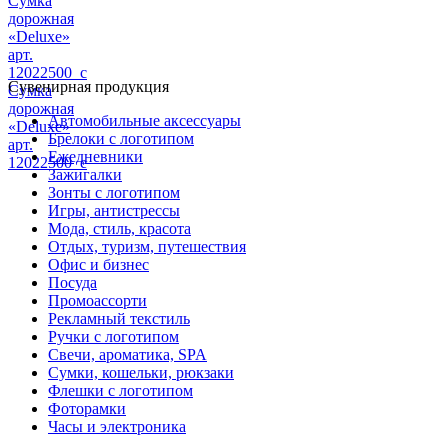
Сумка
дорожная
«Deluxe»
арт.
12022500_c
Сувенирная продукция
Сумка
дорожная
Автомобильные аксессуары
«Deluxe»
Брелоки с логотипом
арт.
Ежедневники
12022500_e
Зажигалки
Зонты с логотипом
Игры, антистрессы
Мода, стиль, красота
Отдых, туризм, путешествия
Офис и бизнес
Посуда
Промоассорти
Рекламный текстиль
Ручки с логотипом
Свечи, ароматика, SPA
Сумки, кошельки, рюкзаки
Флешки с логотипом
Фоторамки
Часы и электроника