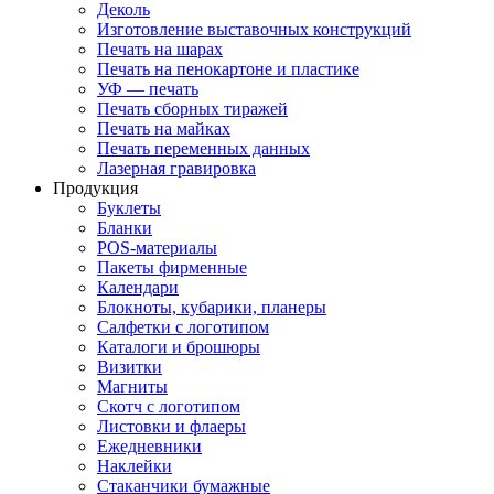
Деколь
Изготовление выставочных конструкций
Печать на шарах
Печать на пенокартоне и пластике
УФ — печать
Печать сборных тиражей
Печать на майках
Печать переменных данных
Лазерная гравировка
Продукция
Буклеты
Бланки
POS-материалы
Пакеты фирменные
Календари
Блокноты, кубарики, планеры
Салфетки с логотипом
Каталоги и брошюры
Визитки
Магниты
Скотч с логотипом
Листовки и флаеры
Ежедневники
Наклейки
Стаканчики бумажные