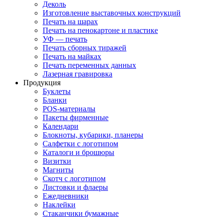
Деколь
Изготовление выставочных конструкций
Печать на шарах
Печать на пенокартоне и пластике
УФ — печать
Печать сборных тиражей
Печать на майках
Печать переменных данных
Лазерная гравировка
Продукция
Буклеты
Бланки
POS-материалы
Пакеты фирменные
Календари
Блокноты, кубарики, планеры
Салфетки с логотипом
Каталоги и брошюры
Визитки
Магниты
Скотч с логотипом
Листовки и флаеры
Ежедневники
Наклейки
Стаканчики бумажные