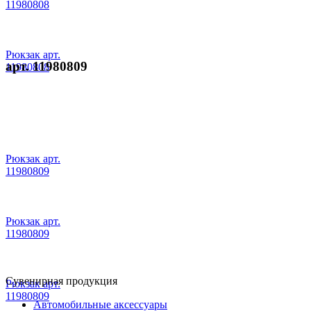
11980808
Рюкзак арт.
арт. 11980809
11980808
Рюкзак арт.
11980809
Рюкзак арт.
11980809
Сувенирная продукция
Рюкзак арт.
11980809
Автомобильные аксессуары