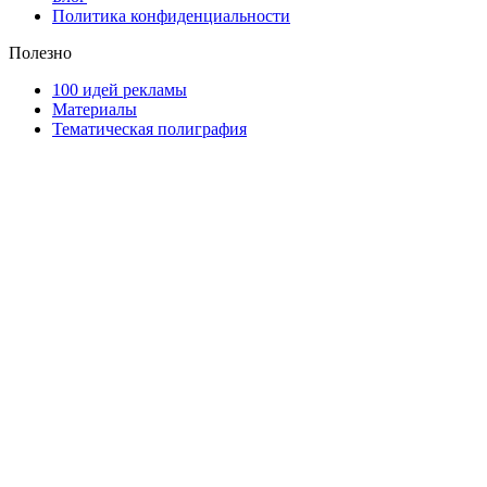
Политика конфиденциальности
Полезно
100 идей рекламы
Материалы
Тематическая полиграфия
ООО "Типография "ОЛПОЛ" © 2009-2026
220040, г. Минск, ул. Некрасова 5, офис 203А
УНП 192592802
График работы: пн-пт - 8:00-18:00, сб-вс - выходной.
Регистрации издателя, изготовителя, распространителя
печатных изданий №2/188 от 22 сентября 2016г.