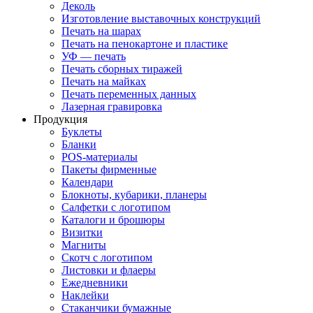
Деколь
Изготовление выставочных конструкций
Печать на шарах
Печать на пенокартоне и пластике
УФ — печать
Печать сборных тиражей
Печать на майках
Печать переменных данных
Лазерная гравировка
Продукция
Буклеты
Бланки
POS-материалы
Пакеты фирменные
Календари
Блокноты, кубарики, планеры
Салфетки с логотипом
Каталоги и брошюры
Визитки
Магниты
Скотч с логотипом
Листовки и флаеры
Ежедневники
Наклейки
Стаканчики бумажные