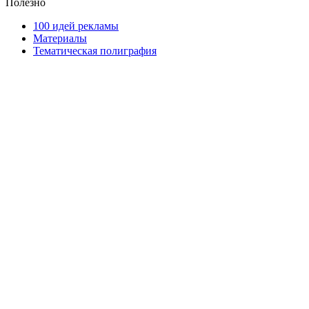
Полезно
100 идей рекламы
Материалы
Тематическая полиграфия
ООО "Типография "ОЛПОЛ" © 2009-2026
220040, г. Минск, ул. Некрасова 5, офис 203А
УНП 192592802
График работы: пн-пт - 8:00-18:00, сб-вс - выходной.
Регистрации издателя, изготовителя, распространителя
печатных изданий №2/188 от 22 сентября 2016г.