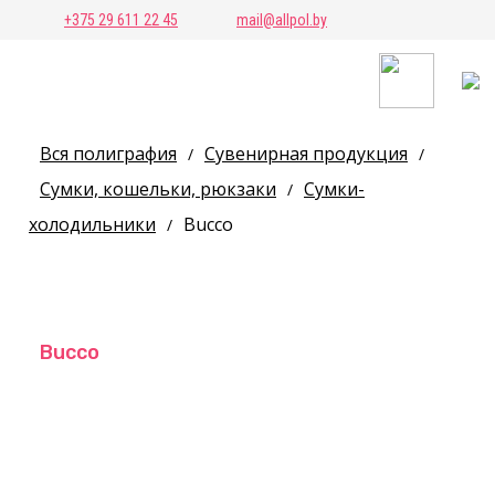
+375 29 611 22 45
mail@allpol.by
Вся полиграфия
Сувенирная продукция
/
/
Сумки, кошельки, рюкзаки
Сумки-
/
холодильники
Bucco
/
Bucco