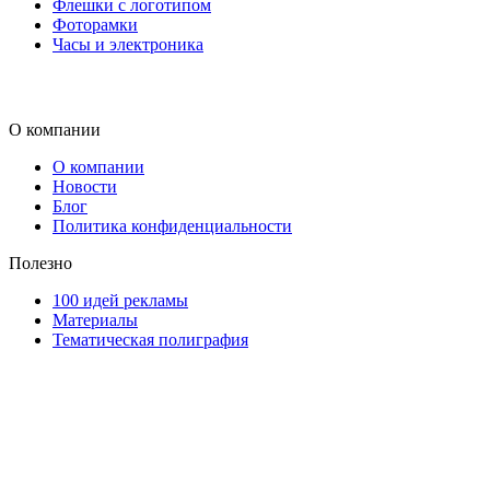
Флешки с логотипом
Фоторамки
Часы и электроника
О компании
О компании
Новости
Блог
Политика конфиденциальности
Полезно
100 идей рекламы
Материалы
Тематическая полиграфия
ООО "Типография "ОЛПОЛ" © 2009-2026
220040, г. Минск, ул. Некрасова 5, офис 203А
УНП 192592802
График работы: пн-пт - 8:00-18:00, сб-вс - выходной.
Регистрации издателя, изготовителя, распространителя
печатных изданий №2/188 от 22 сентября 2016г.