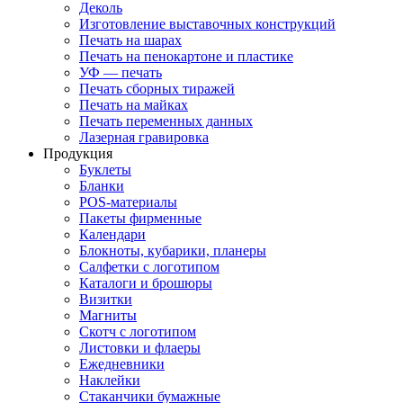
Деколь
Изготовление выставочных конструкций
Печать на шарах
Печать на пенокартоне и пластике
УФ — печать
Печать сборных тиражей
Печать на майках
Печать переменных данных
Лазерная гравировка
Продукция
Буклеты
Бланки
POS-материалы
Пакеты фирменные
Календари
Блокноты, кубарики, планеры
Салфетки с логотипом
Каталоги и брошюры
Визитки
Магниты
Скотч с логотипом
Листовки и флаеры
Ежедневники
Наклейки
Стаканчики бумажные