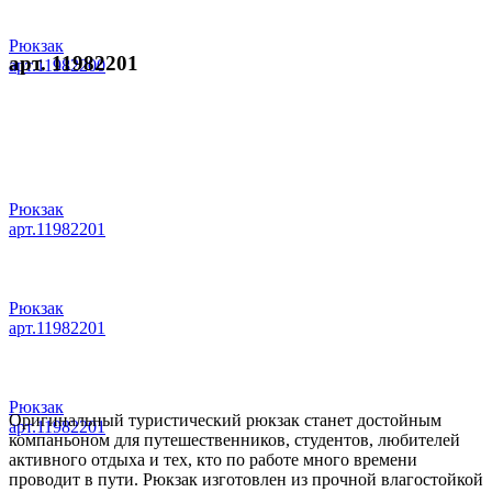
Рюкзак
арт. 11982201
арт.11982200
Рюкзак
арт.11982201
Рюкзак
арт.11982201
Рюкзак
Оригинальный туристический рюкзак станет достойным
арт.11982201
компаньоном для путешественников, студентов, любителей
активного отдыха и тех, кто по работе много времени
проводит в пути. Рюкзак изготовлен из прочной влагостойкой