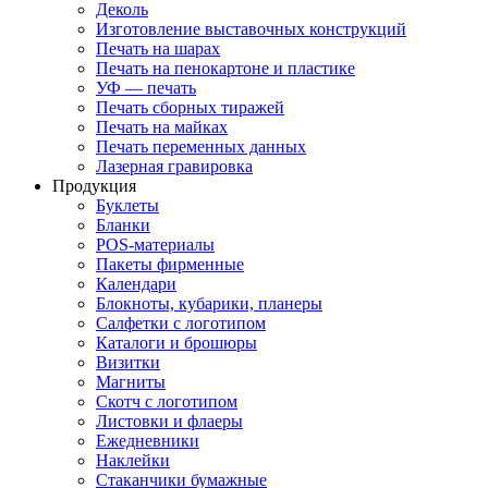
Деколь
Изготовление выставочных конструкций
Печать на шарах
Печать на пенокартоне и пластике
УФ — печать
Печать сборных тиражей
Печать на майках
Печать переменных данных
Лазерная гравировка
Продукция
Буклеты
Бланки
POS-материалы
Пакеты фирменные
Календари
Блокноты, кубарики, планеры
Салфетки с логотипом
Каталоги и брошюры
Визитки
Магниты
Скотч с логотипом
Листовки и флаеры
Ежедневники
Наклейки
Стаканчики бумажные