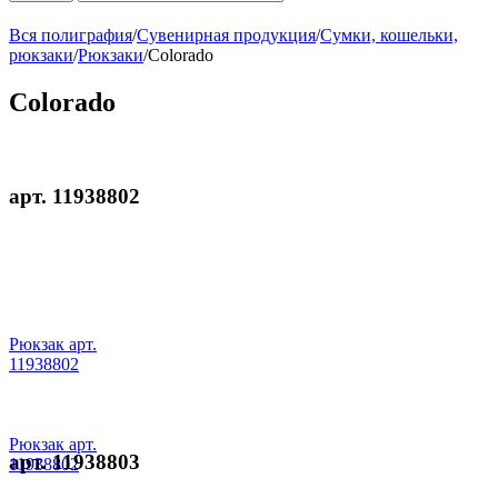
Вся полиграфия
/
Сувенирная продукция
/
Сумки, кошельки,
рюкзаки
/
Рюкзаки
/
Colorado
Colorado
арт. 11938802
Рюкзак арт.
11938802
Рюкзак арт.
арт. 11938803
11938802