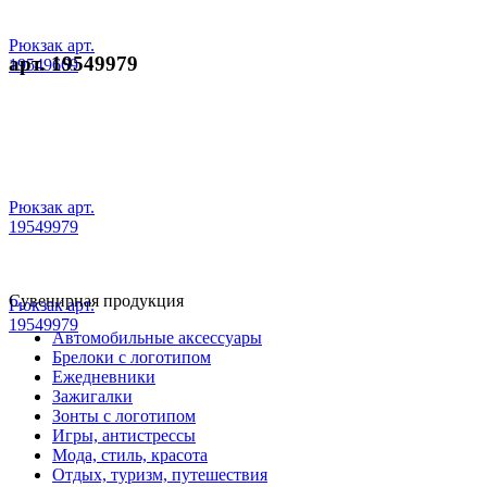
Рюкзак арт.
арт. 19549979
19549669
Рюкзак арт.
19549979
Сувенирная продукция
Рюкзак арт.
19549979
Автомобильные аксессуары
Брелоки с логотипом
Ежедневники
Зажигалки
Зонты с логотипом
Игры, антистрессы
Мода, стиль, красота
Отдых, туризм, путешествия