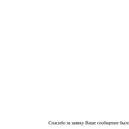
х изданий №2/188 от 22 сентября 2016г.
Спасибо за заявку
Ваше сообщение было