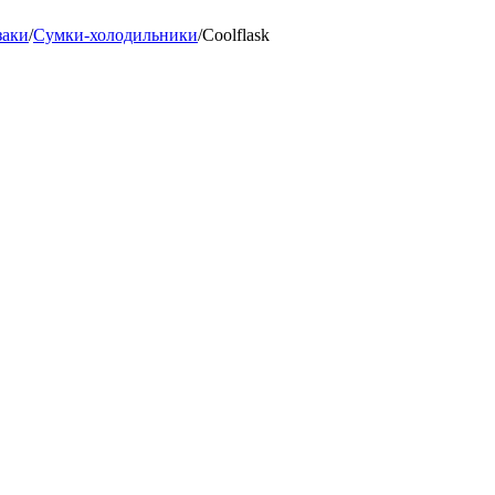
заки
/
Сумки-холодильники
/
Coolflask