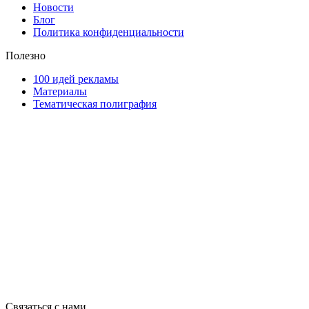
Новости
Блог
Политика конфиденциальности
Полезно
100 идей рекламы
Материалы
Тематическая полиграфия
ООО "Типография "ОЛПОЛ" © 2009-2026
220040, г. Минск, ул. Некрасова 5, офис 203А
УНП 192592802
График работы: пн-пт - 8:00-18:00, сб-вс - выходной.
Регистрации издателя, изготовителя, распространителя печатны
Связаться с нами