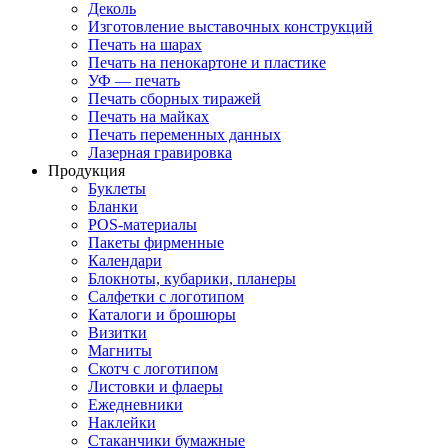
Деколь
Изготовление выставочных конструкций
Печать на шарах
Печать на пенокартоне и пластике
УФ — печать
Печать сборных тиражей
Печать на майках
Печать переменных данных
Лазерная гравировка
Продукция
Буклеты
Бланки
POS-материалы
Пакеты фирменные
Календари
Блокноты, кубарики, планеры
Салфетки с логотипом
Каталоги и брошюры
Визитки
Магниты
Скотч с логотипом
Листовки и флаеры
Ежедневники
Наклейки
Стаканчики бумажные