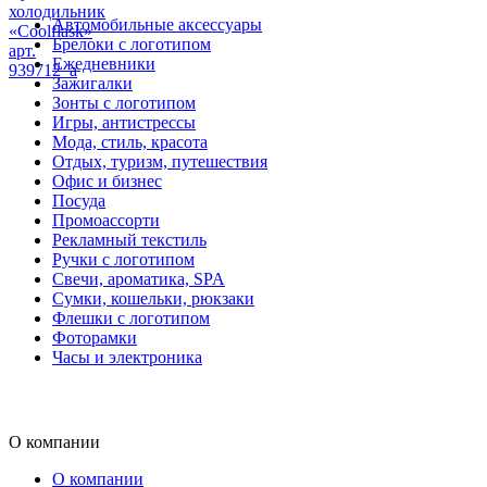
холодильник
Автомобильные аксессуары
«Coolflask»
Брелоки с логотипом
арт.
Ежедневники
939712_a
Зажигалки
Зонты с логотипом
Игры, антистрессы
Мода, стиль, красота
Отдых, туризм, путешествия
Офис и бизнес
Посуда
Промоассорти
Рекламный текстиль
Ручки с логотипом
Свечи, ароматика, SPA
Сумки, кошельки, рюкзаки
Флешки с логотипом
Фоторамки
Часы и электроника
О компании
О компании