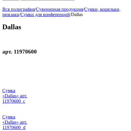
Вся полиграфия
/
Сувенирная продукция
/
Сумки, кошельки,
рюкзаки
/
Сумки для конференций
/
Dallas
Dallas
арт. 11970600
Сумка
«Dallas» арт.
11970600_c
Сумка
«Dallas» арт.
11970600_d