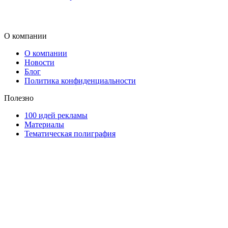
О компании
О компании
Новости
Блог
Политика конфиденциальности
Полезно
100 идей рекламы
Материалы
Тематическая полиграфия
ООО "Типография "ОЛПОЛ" © 2009-2026
220040, г. Минск, ул. Некрасова 5, офис 203А
УНП 192592802
График работы: пн-пт - 8:00-18:00, сб-вс - выходной.
Регистрации издателя, изготовителя, распространителя
печатных изданий №2/188 от 22 сентября 2016г.