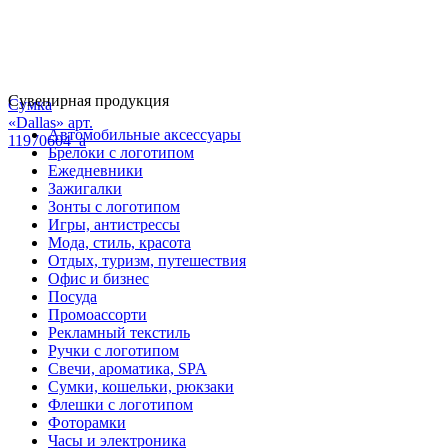
Сувенирная продукция
Сумка
«Dallas» арт.
Автомобильные аксессуары
11970604_a
Брелоки с логотипом
Ежедневники
Зажигалки
Зонты с логотипом
Игры, антистрессы
Мода, стиль, красота
Отдых, туризм, путешествия
Офис и бизнес
Посуда
Промоассорти
Рекламный текстиль
Ручки с логотипом
Свечи, ароматика, SPA
Сумки, кошельки, рюкзаки
Флешки с логотипом
Фоторамки
Часы и электроника