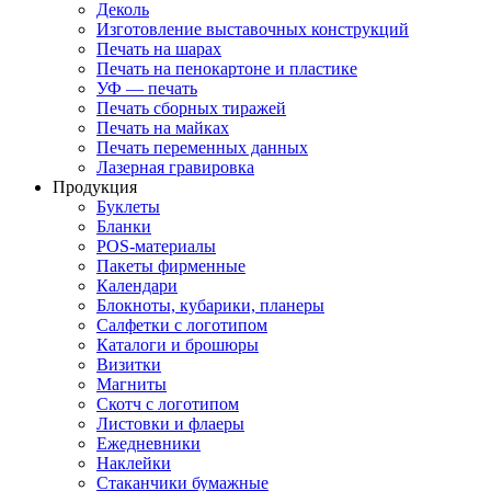
Деколь
Изготовление выставочных конструкций
Печать на шарах
Печать на пенокартоне и пластике
УФ — печать
Печать сборных тиражей
Печать на майках
Печать переменных данных
Лазерная гравировка
Продукция
Буклеты
Бланки
POS-материалы
Пакеты фирменные
Календари
Блокноты, кубарики, планеры
Салфетки с логотипом
Каталоги и брошюры
Визитки
Магниты
Скотч с логотипом
Листовки и флаеры
Ежедневники
Наклейки
Стаканчики бумажные