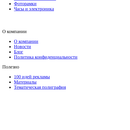
Фоторамки
Часы и электроника
О компании
О компании
Новости
Блог
Политика конфиденциальности
Полезно
100 идей рекламы
Материалы
Тематическая полиграфия
ООО "Типография "ОЛПОЛ" © 2009-2026
220040, г. Минск, ул. Некрасова 5, офис 203А
УНП 192592802
График работы: пн-пт - 8:00-18:00, сб-вс - выходной.
Регистрации издателя, изготовителя, распространителя печатны