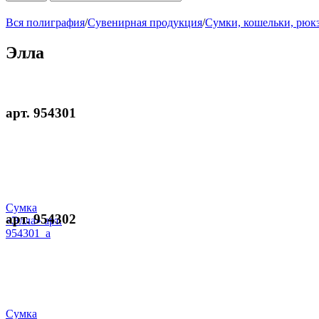
Вся полиграфия
/
Сувенирная продукция
/
Сумки, кошельки, рюк
Элла
арт. 954301
Сумка
арт. 954302
«Элла» арт.
954301_a
Сумка