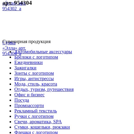
арт. 954304
«Элла» арт.
954302_a
Сувенирная продукция
Сумка
«Элла» арт.
Автомобильные аксессуары
954304_a
Брелоки с логотипом
Ежедневники
Зажигалки
Зонты с логотипом
Игры, антистрессы
Мода, стиль, красота
Отдых, туризм, путешествия
Офис и бизнес
Посуда
Промоассорти
Рекламный текстиль
Ручки с логотипом
Свечи, ароматика, SPA
Сумки, кошельки, рюкзаки
Флешки с логотипом