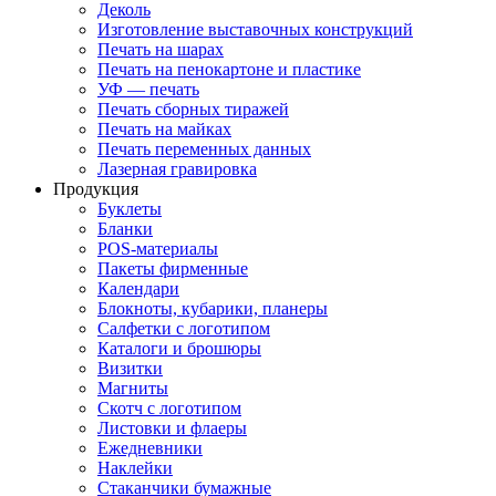
Деколь
Изготовление выставочных конструкций
Печать на шарах
Печать на пенокартоне и пластике
УФ — печать
Печать сборных тиражей
Печать на майках
Печать переменных данных
Лазерная гравировка
Продукция
Буклеты
Бланки
POS-материалы
Пакеты фирменные
Календари
Блокноты, кубарики, планеры
Салфетки с логотипом
Каталоги и брошюры
Визитки
Магниты
Скотч с логотипом
Листовки и флаеры
Ежедневники
Наклейки
Стаканчики бумажные