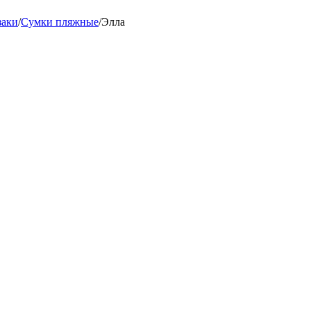
заки
/
Сумки пляжные
/
Элла