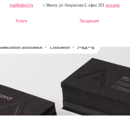
mail@allpol.by
г. Минск, ул. Некрасова 5, офис 203
на карте
Услуги
Продукция
кошельки, рюкзаки
/
Рюкзаки
/
Jogging