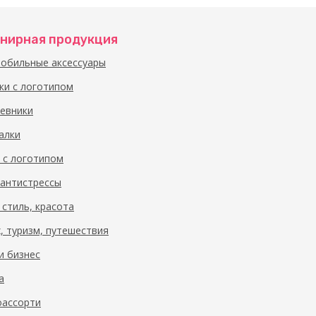
нирная продукция
обильные аксессуары
ки с логотипом
евники
алки
 с логотипом
 антистрессы
 стиль, красота
, туризм, путешествия
и бизнес
а
ассорти