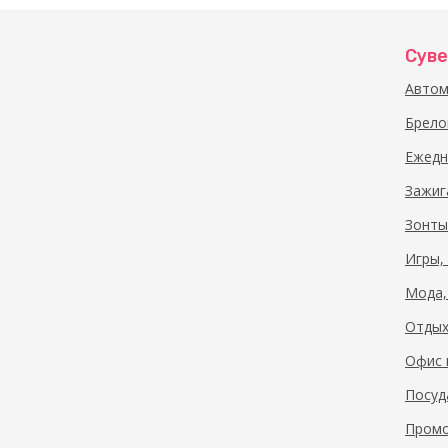
арт. 936601
Суве
Автом
Брело
Ежедн
Зажиг
арт. 936608
Зонты
Игры,
Мода,
Отдых
Офис 
Посуд
арт. 936622
Промо