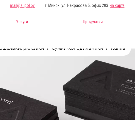
mail@allpol.by
г. Минск, ул. Некрасова 5, офис 203
на карте
Услуги
Продукция
кошельки, рюкзаки
/
Сумки-холодильники
/
Kumla