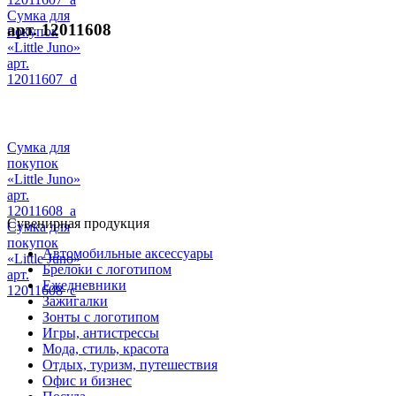
Сумка для
арт. 12011608
покупок
«Little Juno»
арт.
12011607_d
Сумка для
покупок
«Little Juno»
арт.
12011608_a
Сувенирная продукция
Сумка для
покупок
Автомобильные аксессуары
«Little Juno»
Брелоки с логотипом
арт.
Ежедневники
12011608_c
Зажигалки
Зонты с логотипом
Игры, антистрессы
Мода, стиль, красота
Отдых, туризм, путешествия
Офис и бизнес