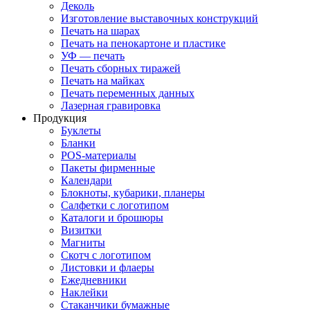
Деколь
Изготовление выставочных конструкций
Печать на шарах
Печать на пенокартоне и пластике
УФ — печать
Печать сборных тиражей
Печать на майках
Печать переменных данных
Лазерная гравировка
Продукция
Буклеты
Бланки
POS-материалы
Пакеты фирменные
Календари
Блокноты, кубарики, планеры
Салфетки с логотипом
Каталоги и брошюры
Визитки
Магниты
Скотч с логотипом
Листовки и флаеры
Ежедневники
Наклейки
Стаканчики бумажные