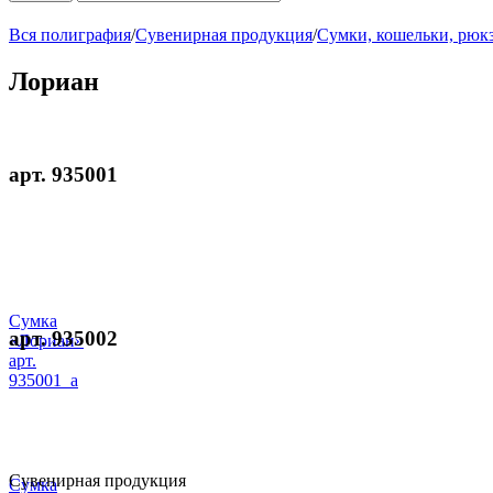
Вся полиграфия
/
Сувенирная продукция
/
Сумки, кошельки, рюк
Лориан
арт. 935001
Сумка
арт. 935002
«Лориан»
арт.
935001_a
Сувенирная продукция
Сумка