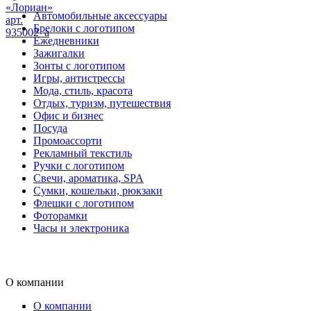
«Лориан»
Автомобильные аксессуары
арт.
Брелоки с логотипом
935002_a
Ежедневники
Зажигалки
Зонты с логотипом
Игры, антистрессы
Мода, стиль, красота
Отдых, туризм, путешествия
Офис и бизнес
Посуда
Промоассорти
Рекламный текстиль
Ручки с логотипом
Свечи, ароматика, SPA
Сумки, кошельки, рюкзаки
Флешки с логотипом
Фоторамки
Часы и электроника
О компании
О компании