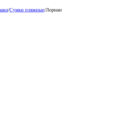
заки
/
Сумки пляжные
/
Лориан