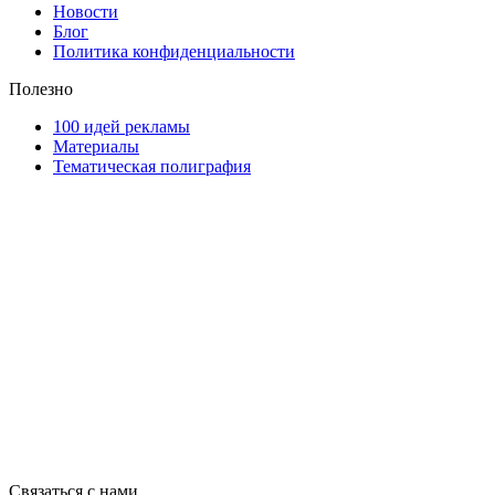
Новости
Блог
Политика конфиденциальности
Полезно
100 идей рекламы
Материалы
Тематическая полиграфия
ООО "Типография "ОЛПОЛ" © 2009-2026
220040, г. Минск, ул. Некрасова 5, офис 203А
УНП 192592802
График работы: пн-пт - 8:00-18:00, сб-вс - выходной.
Регистрации издателя, изготовителя, распространителя печатны
Связаться с нами