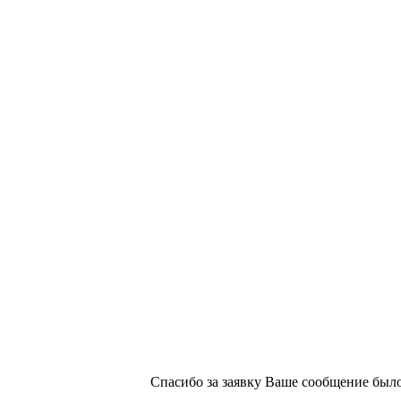
х изданий №2/188 от 22 сентября 2016г.
Спасибо за заявку
Ваше сообщение было