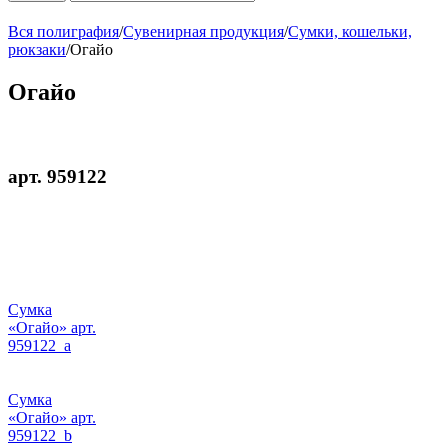
Вся полиграфия
/
Сувенирная продукция
/
Сумки, кошельки,
рюкзаки
/
Огайо
Огайо
арт. 959122
Сумка
«Огайо» арт.
959122_a
Сумка
«Огайо» арт.
959122_b