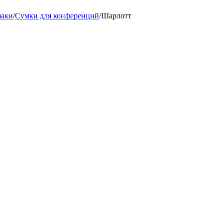
заки
/
Сумки для конференций
/
Шарлотт