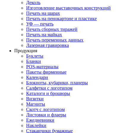
Деколь
Изготовление выставочных конструкций
Печать на шарах
Печать на пенокартоне и пластике
УФ — печать
Печать сборных тиражей
Печать на майках
Печать переменных данных
Лазерная гравировка
Продукция
Буклеты
Бланки
POS-материалы
Пакеты фирменные
Календари
Блокноты, кубарики, планеры
Салфетки с логотипом
Каталоги и брошюры
Визитки
Магниты
Скотч с логотипом
Листовки и флаеры
Ежедневники
Наклейки
Стаканчики бумажные