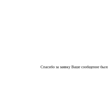
х изданий №2/188 от 22 сентября 2016г.
Спасибо за заявку
Ваше сообщение было