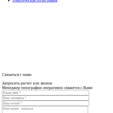
Тематическая полиграфия
ООО "Типография "ОЛПОЛ" © 2009-2026
220040, г. Минск, ул. Некрасова 5, офис 203А
УНП 192592802
График работы: пн-пт - 8:00-18:00, сб-вс - выходной.
Регистрации издателя, изготовителя, распространителя печатны
Связаться с нами
Запросить расчет или звонок
Менеджер типографии оперативно свяжется с Вами