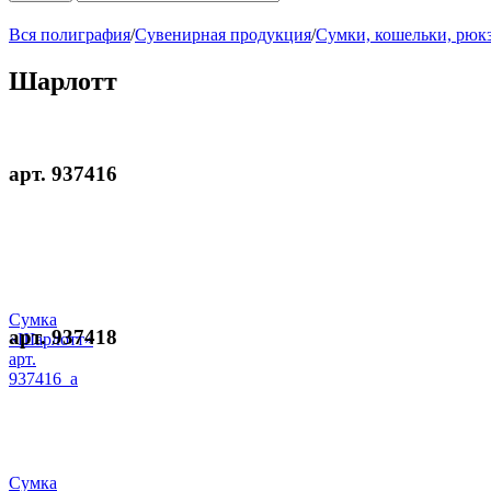
Вся полиграфия
/
Сувенирная продукция
/
Сумки, кошельки, рюк
Шарлотт
арт. 937416
Сумка
арт. 937418
«Шарлотт»
арт.
937416_a
Сумка