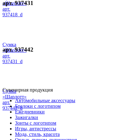
арт. 937431
«Шарлотт»
арт.
937418_d
Сумка
арт. 937442
«Шарлотт»
арт.
937431_d
Сувенирная продукция
Сумка
«Шарлотт»
Автомобильные аксессуары
арт.
Брелоки с логотипом
937442_d
Ежедневники
Зажигалки
Зонты с логотипом
Игры, антистрессы
Мода, стиль, красота
Отдых, туризм, путешествия