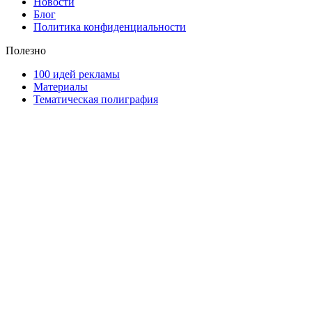
Новости
Блог
Политика конфиденциальности
Полезно
100 идей рекламы
Материалы
Тематическая полиграфия
ООО "Типография "ОЛПОЛ" © 2009-2026
220040, г. Минск, ул. Некрасова 5, офис 203А
УНП 192592802
График работы: пн-пт - 8:00-18:00, сб-вс - выходной.
Регистрации издателя, изготовителя, распространителя
печатных изданий №2/188 от 22 сентября 2016г.