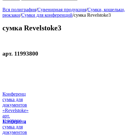
Вся полиграфия
/
Сувенирная продукция
/
Сумки, кошельки,
рюкзаки
/
Сумки для конференций
/
сумка Revelstoke3
сумка Revelstoke3
арт. 11993800
Конференц
сумка для
документов
«Revelstoke»
арт.
11993800_a
Конференц
сумка для
документов