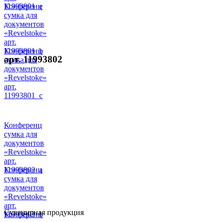
11993801_e
Конференц
сумка для
документов
«Revelstoke»
арт.
11993801_b
Конференц
арт. 11993802
сумка для
документов
«Revelstoke»
арт.
11993801_c
Конференц
сумка для
документов
«Revelstoke»
арт.
11993802_a
Конференц
сумка для
документов
«Revelstoke»
арт.
Сувенирная продукция
11993802_b
Конференц