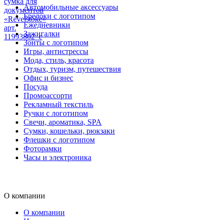
сумка для
Автомобильные аксессуары
документов
Брелоки с логотипом
«Revelstoke»
Ежедневники
арт.
Зажигалки
11993802_c
Зонты с логотипом
Игры, антистрессы
Мода, стиль, красота
Отдых, туризм, путешествия
Офис и бизнес
Посуда
Промоассорти
Рекламный текстиль
Ручки с логотипом
Свечи, ароматика, SPA
Сумки, кошельки, рюкзаки
Флешки с логотипом
Фоторамки
Часы и электроника
О компании
О компании