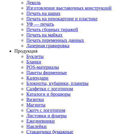
Деколь
Изготовление выставочных конструкций
Печать на шарах
Печать на пенокартоне и пластике
УФ — печать
Печать сборных тиражей
Печать на майках
Печать переменных данных
Лазерная гравировка
Продукция
Буклеты
Бланки
POS-материалы
Пакеты фирменные
Календари
Блокноты, кубарики, планеры
Салфетки с логотипом
Каталоги и брошюры
Визитки
Магниты
Скотч с логотипом
Листовки и флаеры
Ежедневники
Наклейки
Стаканчики бумажные