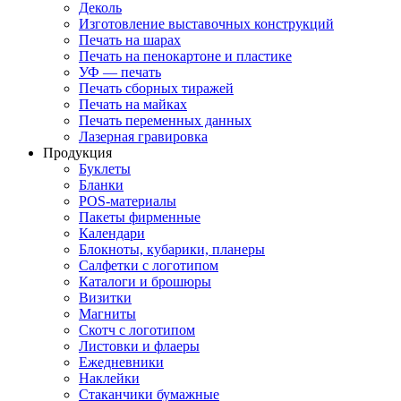
Деколь
Изготовление выставочных конструкций
Печать на шарах
Печать на пенокартоне и пластике
УФ — печать
Печать сборных тиражей
Печать на майках
Печать переменных данных
Лазерная гравировка
Продукция
Буклеты
Бланки
POS-материалы
Пакеты фирменные
Календари
Блокноты, кубарики, планеры
Салфетки с логотипом
Каталоги и брошюры
Визитки
Магниты
Скотч с логотипом
Листовки и флаеры
Ежедневники
Наклейки
Стаканчики бумажные