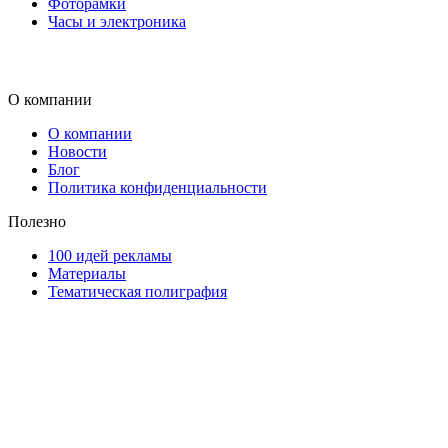
Фоторамки
Часы и электроника
О компании
О компании
Новости
Блог
Политика конфиденциальности
Полезно
100 идей рекламы
Материалы
Тематическая полиграфия
ООО "Типография "ОЛПОЛ" © 2009-2026
220040, г. Минск, ул. Некрасова 5, офис 203А
УНП 192592802
График работы: пн-пт - 8:00-18:00, сб-вс - выходной.
Регистрации издателя, изготовителя, распространителя
печатных изданий №2/188 от 22 сентября 2016г.