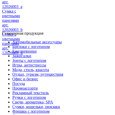
арт.
12026003_a
Сумка с
цветными
панелями
арт.
12026003_b
Сувенирная продукция
Сумка с
цветными
Автомобильные аксессуары
панелями
Брелоки с логотипом
арт.
Ежедневники
12026003_d
Зажигалки
Зонты с логотипом
Игры, антистрессы
Мода, стиль, красота
Отдых, туризм, путешествия
Офис и бизнес
Посуда
Промоассорти
Рекламный текстиль
Ручки с логотипом
Свечи, ароматика, SPA
Сумки, кошельки, рюкзаки
Флешки с логотипом