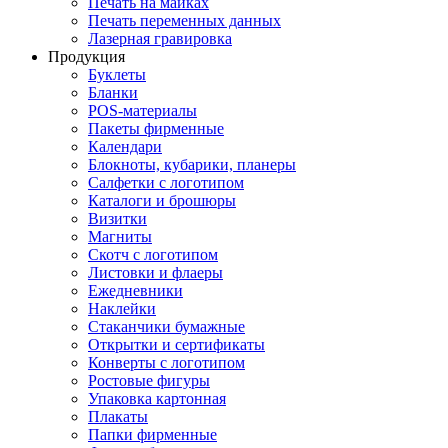
Печать на майках
Печать переменных данных
Лазерная гравировка
Продукция
Буклеты
Бланки
POS-материалы
Пакеты фирменные
Календари
Блокноты, кубарики, планеры
Салфетки с логотипом
Каталоги и брошюры
Визитки
Магниты
Скотч с логотипом
Листовки и флаеры
Ежедневники
Наклейки
Стаканчики бумажные
Открытки и сертификаты
Конверты с логотипом
Ростовые фигуры
Упаковка картонная
Плакаты
Папки фирменные