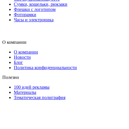
Сумки, кошельки, рюкзаки
Флешки с логотипом
Фоторамки
Часы и электроника
О компании
О компании
Новости
Блог
Политика конфиденциальности
Полезно
100 идей рекламы
Материалы
Тематическая полиграфия
ООО "Типография "ОЛПОЛ" © 2009-2026
220040, г. Минск, ул. Некрасова 5, офис 203А
УНП 192592802
График работы: пн-пт - 8:00-18:00, сб-вс - выходной.
Регистрации издателя, изготовителя, распространителя