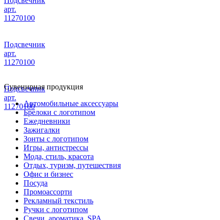
Подсвечник
арт.
11270100
Подсвечник
арт.
11270100
Сувенирная продукция
Подсвечник
арт.
Автомобильные аксессуары
11270100
Брелоки с логотипом
Ежедневники
Зажигалки
Зонты с логотипом
Игры, антистрессы
Мода, стиль, красота
Отдых, туризм, путешествия
Офис и бизнес
Посуда
Промоассорти
Рекламный текстиль
Ручки с логотипом
Свечи, ароматика, SPA