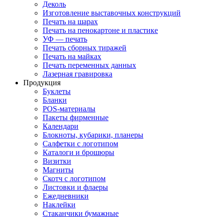
Деколь
Изготовление выставочных конструкций
Печать на шарах
Печать на пенокартоне и пластике
УФ — печать
Печать сборных тиражей
Печать на майках
Печать переменных данных
Лазерная гравировка
Продукция
Буклеты
Бланки
POS-материалы
Пакеты фирменные
Календари
Блокноты, кубарики, планеры
Салфетки с логотипом
Каталоги и брошюры
Визитки
Магниты
Скотч с логотипом
Листовки и флаеры
Ежедневники
Наклейки
Стаканчики бумажные