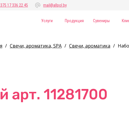
+375 17 336 22 45
mail@allpol.by
Услуги
Продукция
Сувениры
Кли
я
/
Свечи, ароматика, SPA
/
Свечи, ароматика
/
Набо
й арт. 11281700