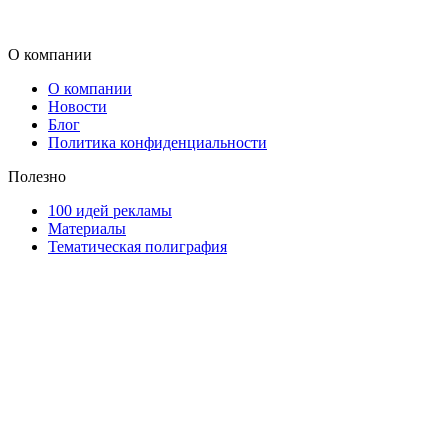
О компании
О компании
Новости
Блог
Политика конфиденциальности
Полезно
100 идей рекламы
Материалы
Тематическая полиграфия
ООО "Типография "ОЛПОЛ" © 2009-2026
220040, г. Минск, ул. Некрасова 5, офис 203А
УНП 192592802
График работы: пн-пт - 8:00-18:00, сб-вс - выходной.
Регистрации издателя, изготовителя, распространителя
печатных изданий №2/188 от 22 сентября 2016г.