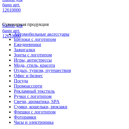
бани арт.
12610000
Сувенирная продукция
Набор для
бани арт.
Автомобильные аксессуары
12610000
Брелоки с логотипом
Ежедневники
Зажигалки
Зонты с логотипом
Игры, антистрессы
Мода, стиль, красота
Отдых, туризм, путешествия
Офис и бизнес
Посуда
Промоассорти
Рекламный текстиль
Ручки с логотипом
Свечи, ароматика, SPA
Сумки, кошельки, рюкзаки
Флешки с логотипом
Фоторамки
Часы и электроника