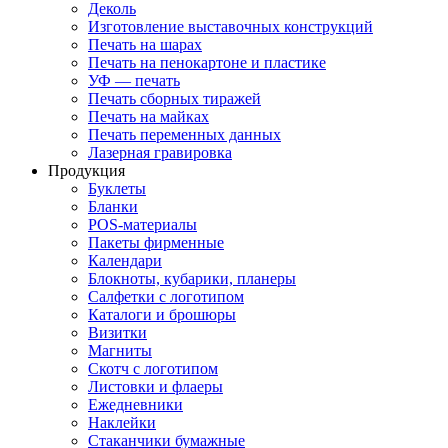
Деколь
Изготовление выставочных конструкций
Печать на шарах
Печать на пенокартоне и пластике
УФ — печать
Печать сборных тиражей
Печать на майках
Печать переменных данных
Лазерная гравировка
Продукция
Буклеты
Бланки
POS-материалы
Пакеты фирменные
Календари
Блокноты, кубарики, планеры
Салфетки с логотипом
Каталоги и брошюры
Визитки
Магниты
Скотч с логотипом
Листовки и флаеры
Ежедневники
Наклейки
Стаканчики бумажные