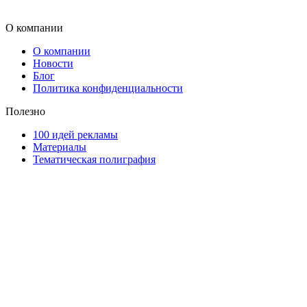
О компании
О компании
Новости
Блог
Политика конфиденциальности
Полезно
100 идей рекламы
Материалы
Тематическая полиграфия
ООО "Типография "ОЛПОЛ" © 2009-2026
220040, г. Минск, ул. Некрасова 5, офис 203А
УНП 192592802
График работы: пн-пт - 8:00-18:00, сб-вс - выходной.
Регистрации издателя, изготовителя, распространителя
печатных изданий №2/188 от 22 сентября 2016г.