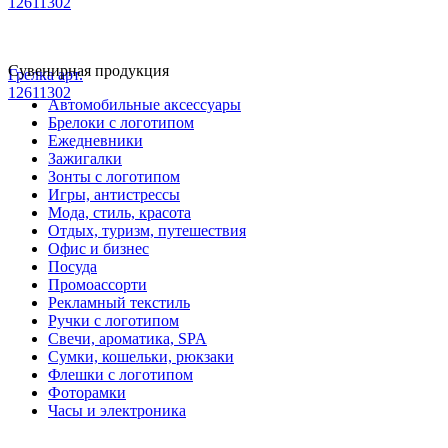
12611302
Сувенирная продукция
Грелка арт.
12611302
Автомобильные аксессуары
Брелоки с логотипом
Ежедневники
Зажигалки
Зонты с логотипом
Игры, антистрессы
Мода, стиль, красота
Отдых, туризм, путешествия
Офис и бизнес
Посуда
Промоассорти
Рекламный текстиль
Ручки с логотипом
Свечи, ароматика, SPA
Сумки, кошельки, рюкзаки
Флешки с логотипом
Фоторамки
Часы и электроника