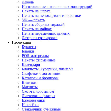
Деколь
Изготовление выставочных конструкций
Печать на шарах
Печать на пенокартоне и пластике
УФ — печать
Печать сборных тиражей
Печать на майках
Печать переменных данных
Лазерная гравировка
Продукция
Буклеты
Бланки
POS-материалы
Пакеты фирменные
Календари
Блокноты, кубарики, планеры
Салфетки с логотипом
Каталоги и брошюры
Визитки
Магниты
Скотч с логотипом
Листовки и флаеры
Ежедневники
Наклейки
Стаканчики бумажные