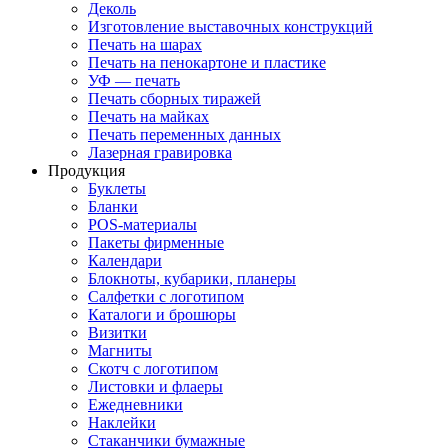
Деколь
Изготовление выставочных конструкций
Печать на шарах
Печать на пенокартоне и пластике
УФ — печать
Печать сборных тиражей
Печать на майках
Печать переменных данных
Лазерная гравировка
Продукция
Буклеты
Бланки
POS-материалы
Пакеты фирменные
Календари
Блокноты, кубарики, планеры
Салфетки с логотипом
Каталоги и брошюры
Визитки
Магниты
Скотч с логотипом
Листовки и флаеры
Ежедневники
Наклейки
Стаканчики бумажные