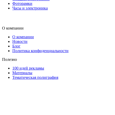
Фоторамки
Часы и электроника
О компании
О компании
Новости
Блог
Политика конфиденциальности
Полезно
100 идей рекламы
Материалы
Тематическая полиграфия
ООО "Типография "ОЛПОЛ" © 2009-2026
220040, г. Минск, ул. Некрасова 5, офис 203А
УНП 192592802
График работы: пн-пт - 8:00-18:00, сб-вс - выходной.
Регистрации издателя, изготовителя, распространителя
печатных изданий №2/188 от 22 сентября 2016г.