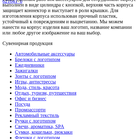
621041_b
выполнен в виде цилиндра с кнопкой, верхняя часть корпуса
защищает коннектор и выступает в роли крышки. Для
изготовления корпуса использован прочный пластик,
устойчивый к повреждениям и выцветанию. Мы можем
нанести на корпус изделия ваш логотип, название компании
или любое другое изображение на ваш выбор.
Сувенирная продукция
Автомобильные аксессуары
Брелоки с логотипом
Ежедневники
Зажигалки
Зонты с логотипом
Игры, антистрессы
Мода, стиль, красота
Отдых, туризм, путешествия
Офис и бизнес
Посуда
Промоассорти
Рекламный текстиль
Ручки с логотипом
Свечи, ароматика, SPA
Сумки, кошельки, рюкзаки
Флешки с логотипом