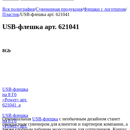
Вся полиграфия
/
Сувенирная продукция
/
Флешки с логотипом
/
Пластик
/
USB-флешка арт. 621041
USB-флешка арт. 621041
8Gb
USB-флешка
на 8 Гб
«Power» арт.
621041_a
USB-флешка
Оригинальная
USB-флешка
с необычным дизайном станет
на 8 Гб
прекрасным сувениром для клиентов и партнеров компании, а
«Power» арт.
также удобным рабочим аксессуаром для сотрудников. Корпус