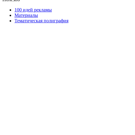
100 идей рекламы
Материалы
Тематическая полиграфия
ООО "Типография "ОЛПОЛ" © 2009-2026
220040, г. Минск, ул. Некрасова 5, офис 203А
УНП 192592802
График работы: пн-пт - 8:00-18:00, сб-вс - выходной.
Регистрации издателя, изготовителя, распространителя
печатных изданий №2/188 от 22 сентября 2016г.