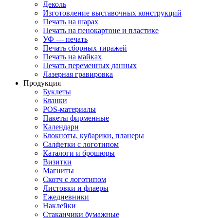
Деколь
Изготовление выставочных конструкций
Печать на шарах
Печать на пенокартоне и пластике
УФ — печать
Печать сборных тиражей
Печать на майках
Печать переменных данных
Лазерная гравировка
Продукция
Буклеты
Бланки
POS-материалы
Пакеты фирменные
Календари
Блокноты, кубарики, планеры
Салфетки с логотипом
Каталоги и брошюры
Визитки
Магниты
Скотч с логотипом
Листовки и флаеры
Ежедневники
Наклейки
Стаканчики бумажные