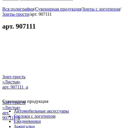
Вся полиграфия
/
Сувенирная продукция
/
Зонты с логотипом
/
Зонты-трости
/
арт. 907111
арт. 907111
Зонт-трость
«Листья»
арт. 907111_a
Сувенирная продукция
Зонт-трость
«Листья»
Автомобильные аксессуары
арт.
Брелоки с логотипом
907111_b
Ежедневники
Зажигалки