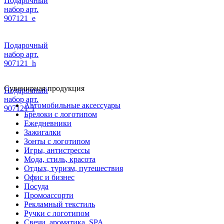
Подарочный
набор арт.
907121_e
Подарочный
набор арт.
907121_h
Сувенирная продукция
Подарочный
набор арт.
Автомобильные аксессуары
907121_f
Брелоки с логотипом
Ежедневники
Зажигалки
Зонты с логотипом
Игры, антистрессы
Мода, стиль, красота
Отдых, туризм, путешествия
Офис и бизнес
Посуда
Промоассорти
Рекламный текстиль
Ручки с логотипом
Свечи, ароматика, SPA