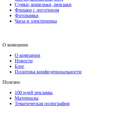
Сумки, кошельки, рюкзаки
Флешки с логотипом
Фоторамки
Часы и электроника
О компании
О компании
Новости
Блог
Политика конфиденциальности
Полезно
100 идей рекламы
Материалы
Тематическая полиграфия
ООО "Типография "ОЛПОЛ" © 2009-2026
220040, г. Минск, ул. Некрасова 5, офис 203А
УНП 192592802
График работы: пн-пт - 8:00-18:00, сб-вс - выходной.
Регистрации издателя, изготовителя, распространителя