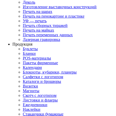
Деколь
Изготовление выставочных конструкций
Печать на шарах
Печать на пенокартоне и пластике
УФ — печать
Печать сборных тиражей
Печать на майках
Печать переменных данных
Лазерная гравировка
Продукция
Буклеты
Бланки
POS-материалы
Пакеты фирменные
Календари
Блокноты, кубарики, планеры
Салфетки с логотипом
Каталоги и брошюры
Визитки
Магниты
Скотч с логотипом
Листовки и флаеры
Ежедневники
Наклейки
Стаканчики бумажные