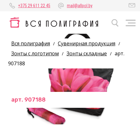
+375 29 611 22 45
mail@allpol.by
Вся полиграфия
Сувенирная продукция
/
/
Зонты с логотипом
Зонты складные
арт.
/
/
907188
арт. 907188