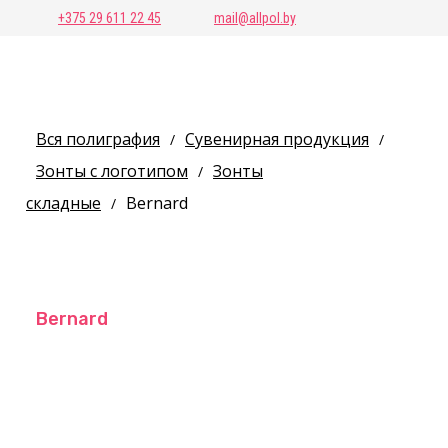
+375 29 611 22 45
mail@allpol.by
Вся полиграфия
Сувенирная продукция
/
/
Зонты с логотипом
Зонты
/
складные
Bernard
/
Bernard