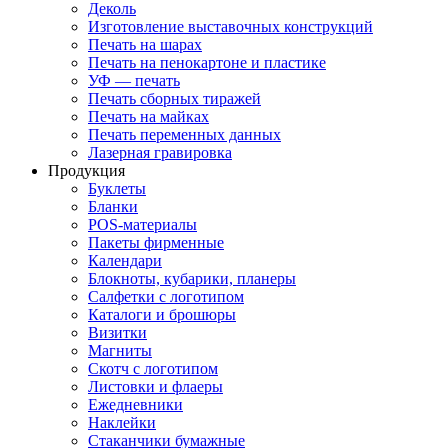
Деколь
Изготовление выставочных конструкций
Печать на шарах
Печать на пенокартоне и пластике
УФ — печать
Печать сборных тиражей
Печать на майках
Печать переменных данных
Лазерная гравировка
Продукция
Буклеты
Бланки
POS-материалы
Пакеты фирменные
Календари
Блокноты, кубарики, планеры
Салфетки с логотипом
Каталоги и брошюры
Визитки
Магниты
Скотч с логотипом
Листовки и флаеры
Ежедневники
Наклейки
Стаканчики бумажные