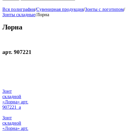
Вся полиграфия
/
Сувенирная продукция
/
Зонты с логотипом
/
Зонты складные
/
Лорна
Лорна
арт. 907221
Зонт
складной
«Лорна» арт.
907221_a
Зонт
складной
«Лорна» арт.