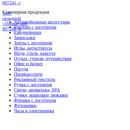
907241_c
Сувенирная продукция
Зонт
складной
Автомобильные аксессуары
«Лорна» арт.
Брелоки с логотипом
907241_d
Ежедневники
Зажигалки
Зонты с логотипом
Игры, антистрессы
Мода, стиль, красота
Отдых, туризм, путешествия
Офис и бизнес
Посуда
Промоассорти
Рекламный текстиль
Ручки с логотипом
Свечи, ароматика, SPA
Сумки, кошельки, рюкзаки
Флешки с логотипом
Фоторамки
Часы и электроника