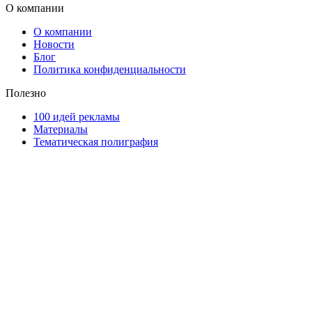
О компании
О компании
Новости
Блог
Политика конфиденциальности
Полезно
100 идей рекламы
Материалы
Тематическая полиграфия
ООО "Типография "ОЛПОЛ" © 2009-2026
220040, г. Минск, ул. Некрасова 5, офис 203А
УНП 192592802
График работы: пн-пт - 8:00-18:00, сб-вс - выходной.
Регистрации издателя, изготовителя, распространителя
печатных изданий №2/188 от 22 сентября 2016г.