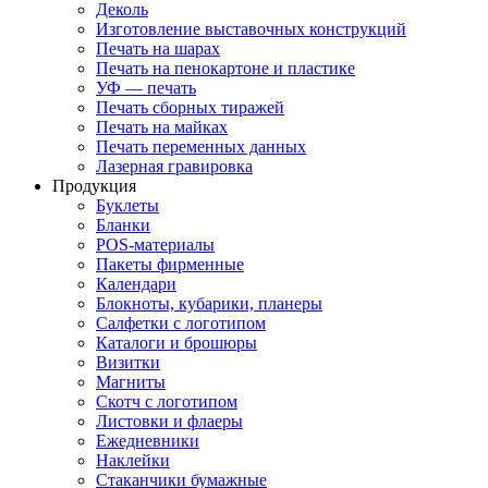
Деколь
Изготовление выставочных конструкций
Печать на шарах
Печать на пенокартоне и пластике
УФ — печать
Печать сборных тиражей
Печать на майках
Печать переменных данных
Лазерная гравировка
Продукция
Буклеты
Бланки
POS-материалы
Пакеты фирменные
Календари
Блокноты, кубарики, планеры
Салфетки с логотипом
Каталоги и брошюры
Визитки
Магниты
Скотч с логотипом
Листовки и флаеры
Ежедневники
Наклейки
Стаканчики бумажные