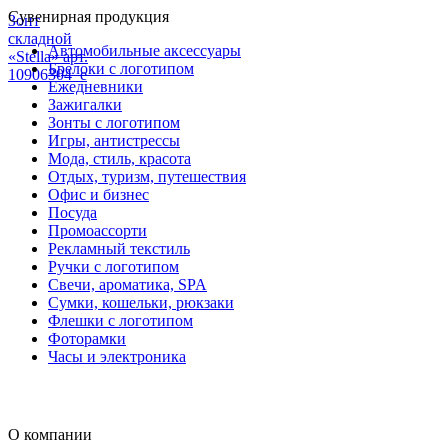
Сувенирная продукция
Зонт
складной
Автомобильные аксессуары
«Stella» арт.
Брелоки с логотипом
10906304_e
Ежедневники
Зажигалки
Зонты с логотипом
Игры, антистрессы
Мода, стиль, красота
Отдых, туризм, путешествия
Офис и бизнес
Посуда
Промоассорти
Рекламный текстиль
Ручки с логотипом
Свечи, ароматика, SPA
Сумки, кошельки, рюкзаки
Флешки с логотипом
Фоторамки
Часы и электроника
О компании