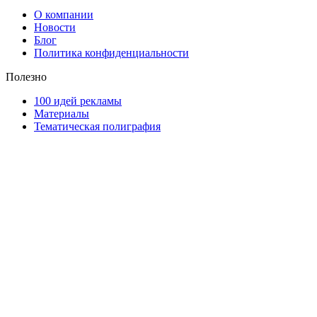
О компании
Новости
Блог
Политика конфиденциальности
Полезно
100 идей рекламы
Материалы
Тематическая полиграфия
ООО "Типография "ОЛПОЛ" © 2009-2026
220040, г. Минск, ул. Некрасова 5, офис 203А
УНП 192592802
График работы: пн-пт - 8:00-18:00, сб-вс - выходной.
Регистрации издателя, изготовителя, распространителя
печатных изданий №2/188 от 22 сентября 2016г.