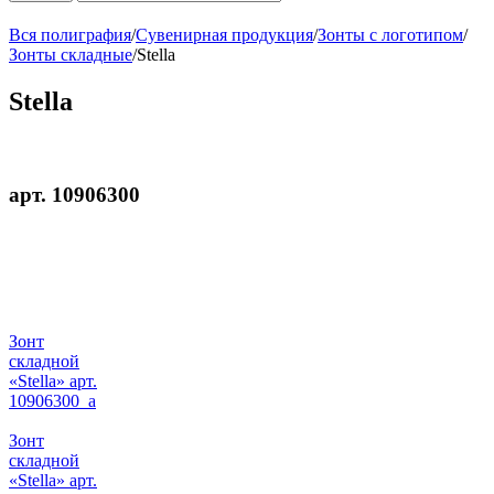
Вся полиграфия
/
Сувенирная продукция
/
Зонты с логотипом
/
Зонты складные
/
Stella
Stella
арт. 10906300
Зонт
складной
«Stella» арт.
10906300_a
Зонт
складной
«Stella» арт.