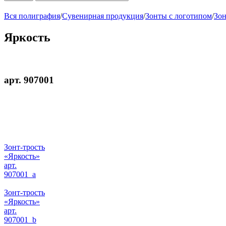
Вся полиграфия
/
Сувенирная продукция
/
Зонты с логотипом
/
Зон
Яркость
арт. 907001
Зонт-трость
«Яркость»
арт.
907001_a
Зонт-трость
«Яркость»
арт.
907001_b