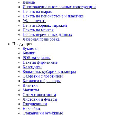
Деколь
Изготовление выставочных конструкций
Печать на шарах
Печать на пенокартоне и пластике
УФ — печать
Печать сборных тиражей
Печать на майках
Печать переменных данных
Лазерная гравировка
Продукция
Буклеты
Бланки
POS-материалы
Пакеты фирменные
Календари
Блокноты, кубарики, планеры
Салфетки с логотипом
Каталоги и брошюры
Визитки
Магниты
Скотч с логотипом
Листовки и флаеры
Ежедневники
Наклейки
Стаканчики бумажные