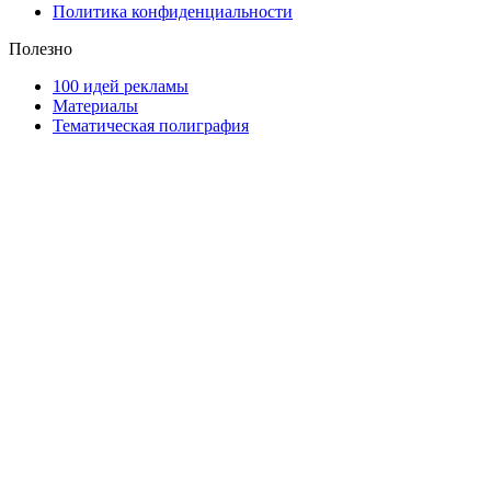
Политика конфиденциальности
Полезно
100 идей рекламы
Материалы
Тематическая полиграфия
ООО "Типография "ОЛПОЛ" © 2009-2026
220040, г. Минск, ул. Некрасова 5, офис 203А
УНП 192592802
График работы: пн-пт - 8:00-18:00, сб-вс - выходной.
Регистрации издателя, изготовителя, распространителя
печатных изданий №2/188 от 22 сентября 2016г.