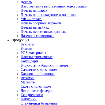
Деколь
Изготовление выставочных конструкций
Печать на шарах
Печать на пенокартоне и пластике
УФ — печать
Печать сборных тиражей
Печать на майках
Печать переменных данных
Лазерная гравировка
Продукция
Буклеты
Бланки
POS-материалы
Пакеты фирменные
Календари
Блокноты, кубарики, планеры
Салфетки с логотипом
Каталоги и брошюры
Визитки
Магниты
Скотч с логотипом
Листовки и флаеры
Ежедневники
Наклейки
Стаканчики бумажные