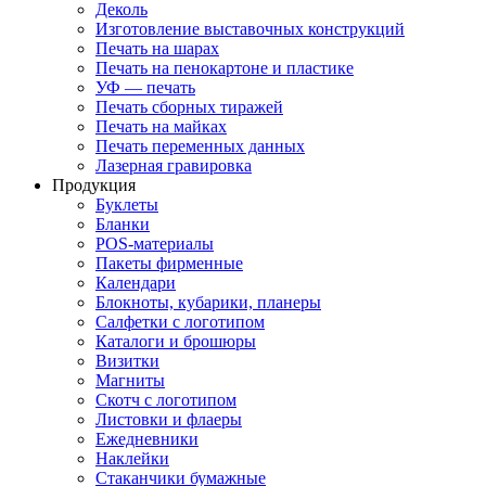
Деколь
Изготовление выставочных конструкций
Печать на шарах
Печать на пенокартоне и пластике
УФ — печать
Печать сборных тиражей
Печать на майках
Печать переменных данных
Лазерная гравировка
Продукция
Буклеты
Бланки
POS-материалы
Пакеты фирменные
Календари
Блокноты, кубарики, планеры
Салфетки с логотипом
Каталоги и брошюры
Визитки
Магниты
Скотч с логотипом
Листовки и флаеры
Ежедневники
Наклейки
Стаканчики бумажные