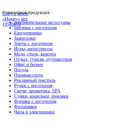
Сувенирная продукция
Плед в чехле
«Huggy» арт.
Автомобильные аксессуары
19549870
Брелоки с логотипом
Ежедневники
Зажигалки
Зонты с логотипом
Игры, антистрессы
Мода, стиль, красота
Отдых, туризм, путешествия
Офис и бизнес
Посуда
Промоассорти
Рекламный текстиль
Ручки с логотипом
Свечи, ароматика, SPA
Сумки, кошельки, рюкзаки
Флешки с логотипом
Фоторамки
Часы и электроника