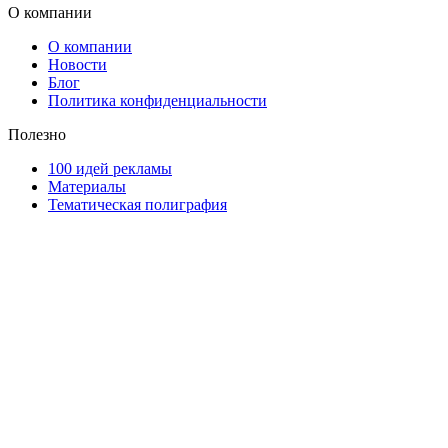
О компании
О компании
Новости
Блог
Политика конфиденциальности
Полезно
100 идей рекламы
Материалы
Тематическая полиграфия
ООО "Типография "ОЛПОЛ" © 2009-2026
220040, г. Минск, ул. Некрасова 5, офис 203А
УНП 192592802
График работы: пн-пт - 8:00-18:00, сб-вс - выходной.
Регистрации издателя, изготовителя, распространителя
печатных изданий №2/188 от 22 сентября 2016г.