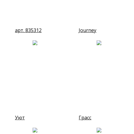
арт. 835312
Journey
Уют
Грасс