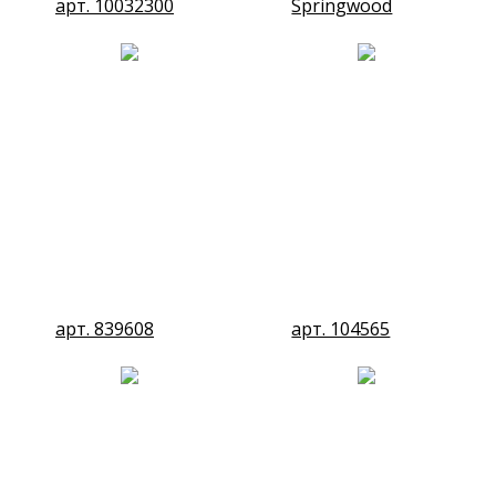
арт. 10032300
Springwood
арт. 839608
арт. 104565