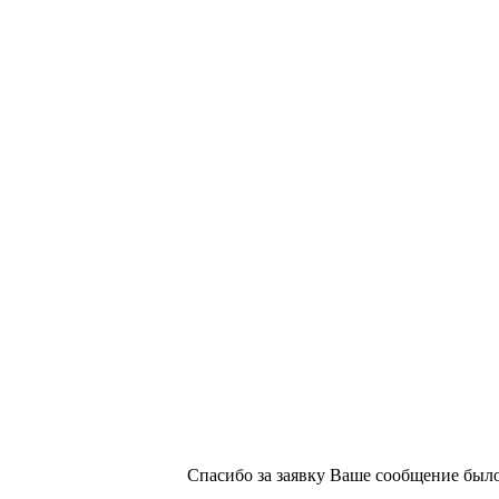
х изданий №2/188 от 22 сентября 2016г.
Спасибо за заявку
Ваше сообщение было