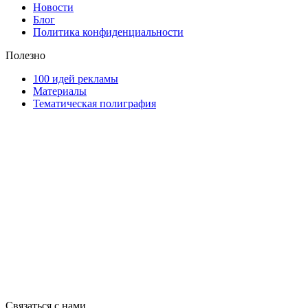
Новости
Блог
Политика конфиденциальности
Полезно
100 идей рекламы
Материалы
Тематическая полиграфия
ООО "Типография "ОЛПОЛ" © 2009-2026
220040, г. Минск, ул. Некрасова 5, офис 203А
УНП 192592802
График работы: пн-пт - 8:00-18:00, сб-вс - выходной.
Регистрации издателя, изготовителя, распространителя печатны
Связаться с нами