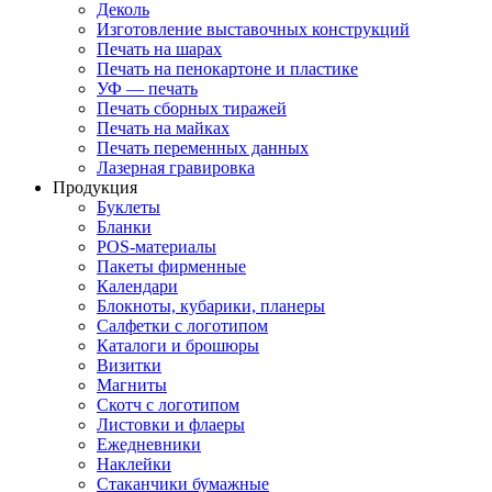
Деколь
Изготовление выставочных конструкций
Печать на шарах
Печать на пенокартоне и пластике
УФ — печать
Печать сборных тиражей
Печать на майках
Печать переменных данных
Лазерная гравировка
Продукция
Буклеты
Бланки
POS-материалы
Пакеты фирменные
Календари
Блокноты, кубарики, планеры
Салфетки с логотипом
Каталоги и брошюры
Визитки
Магниты
Скотч с логотипом
Листовки и флаеры
Ежедневники
Наклейки
Стаканчики бумажные