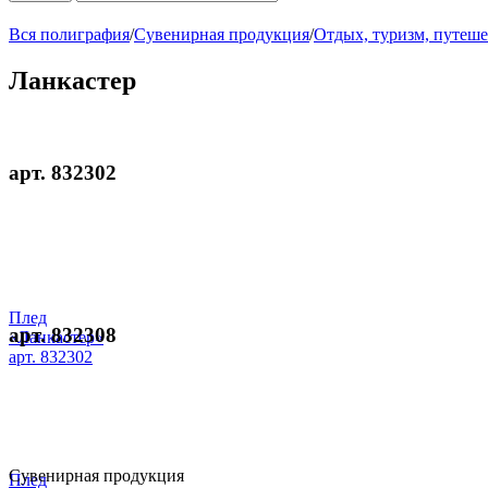
Вся полиграфия
/
Сувенирная продукция
/
Отдых, туризм, путеше
Ланкастер
арт. 832302
Плед
арт. 832308
«Ланкастер»
арт. 832302
Сувенирная продукция
Плед