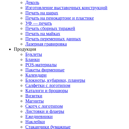
Деколь
Изготовление выставочных конструкций
Печать на шарах
Печать на пенокартоне и пластике
УФ — печать
Печать сборных тиражей
Печать на майках
Печать переменных данных
Лазерная гравировка
Продукция
Буклеты
Бланки
POS-материалы
Пакеты фирменные
Календари
Блокноты, кубарики, планеры
Салфетки с логотипом
Каталоги и брошюры
Визитки
Магниты
Скотч с логотипом
Листовки и флаеры
Ежедневники
Наклейки
Стаканчики бумажные