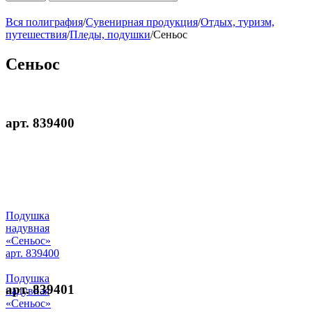
Вся полиграфия
/
Сувенирная продукция
/
Отдых, туризм,
путешествия
/
Пледы, подушки
/
Сеньос
Сеньос
арт. 839400
Подушка
надувная
«Сеньос»
арт. 839400
Подушка
арт. 839401
надувная
«Сеньос»