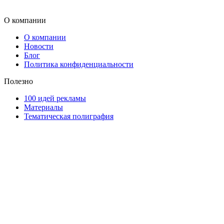
О компании
О компании
Новости
Блог
Политика конфиденциальности
Полезно
100 идей рекламы
Материалы
Тематическая полиграфия
ООО "Типография "ОЛПОЛ" © 2009-2026
220040, г. Минск, ул. Некрасова 5, офис 203А
УНП 192592802
График работы: пн-пт - 8:00-18:00, сб-вс - выходной.
Регистрации издателя, изготовителя, распространителя
печатных изданий №2/188 от 22 сентября 2016г.