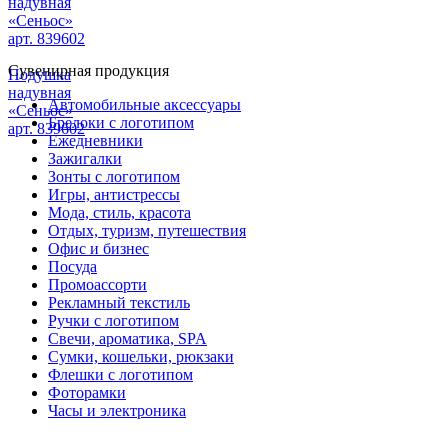
надувная
«Сеньос»
арт. 839602
Сувенирная продукция
Подушка
надувная
Автомобильные аксессуары
«Сеньос»
Брелоки с логотипом
арт. 839602
Ежедневники
Зажигалки
Зонты с логотипом
Игры, антистрессы
Мода, стиль, красота
Отдых, туризм, путешествия
Офис и бизнес
Посуда
Промоассорти
Рекламный текстиль
Ручки с логотипом
Свечи, ароматика, SPA
Сумки, кошельки, рюкзаки
Флешки с логотипом
Фоторамки
Часы и электроника