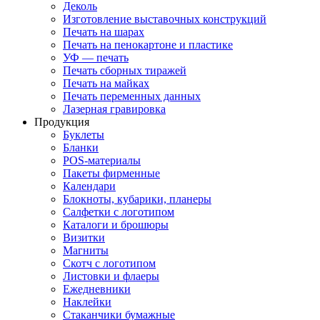
Деколь
Изготовление выставочных конструкций
Печать на шарах
Печать на пенокартоне и пластике
УФ — печать
Печать сборных тиражей
Печать на майках
Печать переменных данных
Лазерная гравировка
Продукция
Буклеты
Бланки
POS-материалы
Пакеты фирменные
Календари
Блокноты, кубарики, планеры
Салфетки с логотипом
Каталоги и брошюры
Визитки
Магниты
Скотч с логотипом
Листовки и флаеры
Ежедневники
Наклейки
Стаканчики бумажные