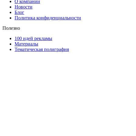
О компании
Новости
Блог
Политика конфиденциальности
Полезно
100 идей рекламы
Материалы
Тематическая полиграфия
ООО "Типография "ОЛПОЛ" © 2009-2026
220040, г. Минск, ул. Некрасова 5, офис 203А
УНП 192592802
График работы: пн-пт - 8:00-18:00, сб-вс - выходной.
Регистрации издателя, изготовителя, распространителя
печатных изданий №2/188 от 22 сентября 2016г.