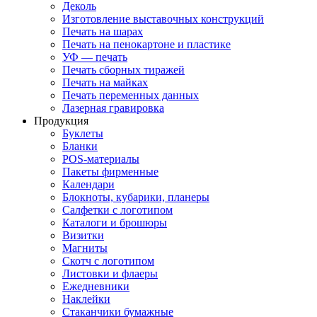
Деколь
Изготовление выставочных конструкций
Печать на шарах
Печать на пенокартоне и пластике
УФ — печать
Печать сборных тиражей
Печать на майках
Печать переменных данных
Лазерная гравировка
Продукция
Буклеты
Бланки
POS-материалы
Пакеты фирменные
Календари
Блокноты, кубарики, планеры
Салфетки с логотипом
Каталоги и брошюры
Визитки
Магниты
Скотч с логотипом
Листовки и флаеры
Ежедневники
Наклейки
Стаканчики бумажные