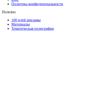
Политика конфиденциальности
Полезно
100 идей рекламы
Материалы
Тематическая полиграфия
ООО "Типография "ОЛПОЛ" © 2009-2026
220040, г. Минск, ул. Некрасова 5, офис 203А
УНП 192592802
График работы: пн-пт - 8:00-18:00, сб-вс - выходной.
Регистрации издателя, изготовителя, распространителя
печатных изданий №2/188 от 22 сентября 2016г.