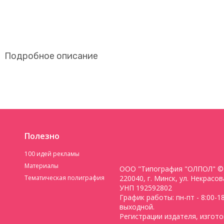
Подробное описание
Полезно
100 идей рекламы
Материалы
ООО "Типография "ОЛПОЛ" © 
Тематическая полиграфия
220040, г. Минск, ул. Некрасо
УНП 192592802
График работы: пн-пт - 8:00-18:
выходной.
Регистрации издателя, изгото