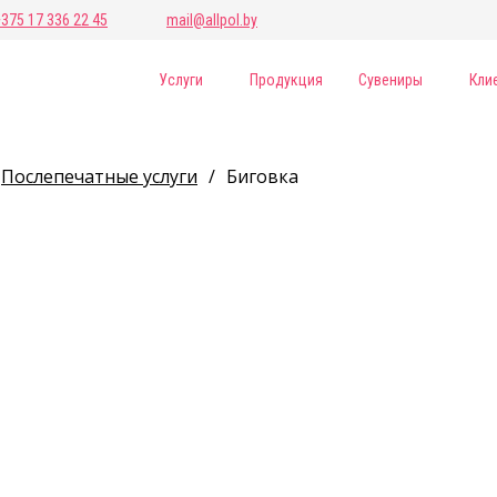
+375 17 336 22 45
mail@allpol.by
Услуги
Продукция
Сувениры
Кли
Послепечатные услуги
/
Биговка