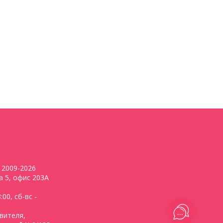
2009-2026
ва 5, офис 203А
00, сб-вс -
вителя,