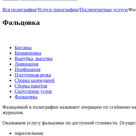
Вся полиграфия
/
Услуги типографии
/
Послепечатные услуги
/
Фа
Фальцовка
Биговка
Брошюровка
Вырубка, высечка
Ламинация
Перфорация
Плоттерная резка
Сборка календарей
Сборка пакетов
Скругление углов
Фальцовка
Фальцовкой в полиграфии называют операцию по сгибанию нап
журналов.
Оказываем услугу фальцовки по доступной стоимости. Осущес
параллельная;