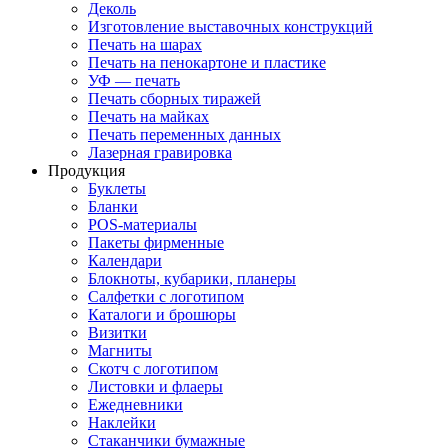
Деколь
Изготовление выставочных конструкций
Печать на шарах
Печать на пенокартоне и пластике
УФ — печать
Печать сборных тиражей
Печать на майках
Печать переменных данных
Лазерная гравировка
Продукция
Буклеты
Бланки
POS-материалы
Пакеты фирменные
Календари
Блокноты, кубарики, планеры
Салфетки с логотипом
Каталоги и брошюры
Визитки
Магниты
Скотч с логотипом
Листовки и флаеры
Ежедневники
Наклейки
Стаканчики бумажные