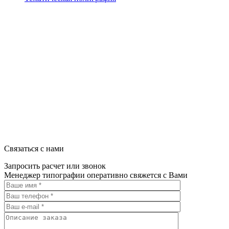
ООО "Типография "ОЛПОЛ" © 2009-2026
220040, г. Минск, ул. Некрасова 5, офис 203А
УНП 192592802
График работы: пн-пт - 8:00-18:00, сб-вс - выходной.
Регистрации издателя, изготовителя, распространителя печатны
Связаться с нами
Запросить расчет или звонок
Менеджер типографии оперативно свяжется с Вами