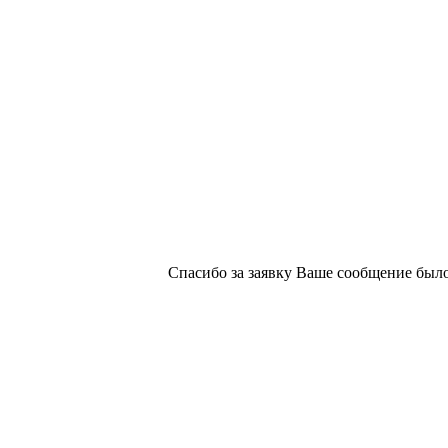
х изданий №2/188 от 22 сентября 2016г.
Спасибо за заявку
Ваше сообщение было