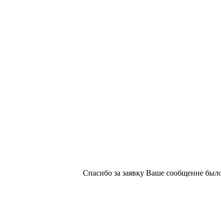
х изданий №2/188 от 22 сентября 2016г.
Спасибо за заявку
Ваше сообщение было