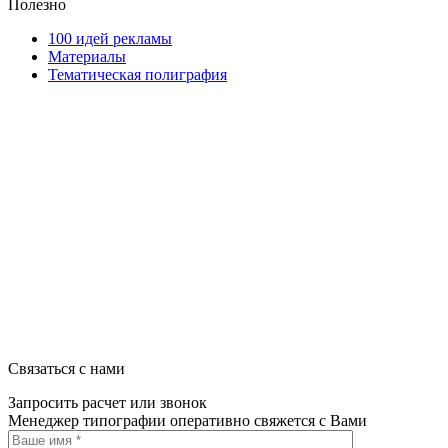
Полезно
100 идей рекламы
Материалы
Тематическая полиграфия
ООО "Типография "ОЛПОЛ" © 2009-2026
220040, г. Минск, ул. Некрасова 5, офис 203А
УНП 192592802
График работы: пн-пт - 8:00-18:00, сб-вс - выходной.
Регистрации издателя, изготовителя, распространителя печатны
Связаться с нами
Запросить расчет или звонок
Менеджер типографии оперативно свяжется с Вами