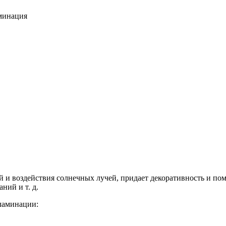
минация
 и воздействия солнечных лучей, придает декоративность и по
ний и т. д.
 ламинации: