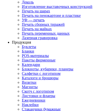
Деколь
Изготовление выставочных конструкций
Печать на шарах
Печать на пенокартоне и пластике
УФ — печать
Печать сборных тиражей
Печать на майках
Печать переменных данных
Лазерная гравировка
Продукция
Буклеты
Бланки
POS-материалы
Пакеты фирменные
Календари
Блокноты, кубарики, планеры
Салфетки с логотипом
Каталоги и брошюры
Визитки
Магниты
Скотч с логотипом
Листовки и флаеры
Ежедневники
Наклейки
Стаканчики бумажные