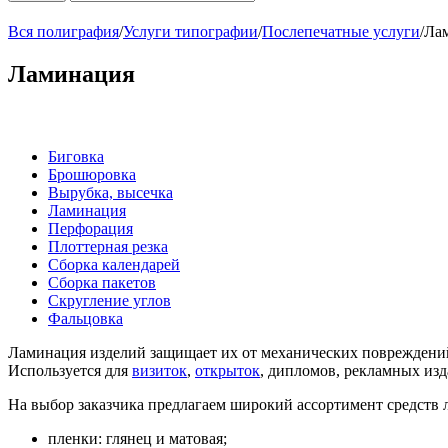
Вся полиграфия
/
Услуги типографии
/
Послепечатные услуги
/
Ла
Ламинация
Биговка
Брошюровка
Вырубка, высечка
Ламинация
Перфорация
Плоттерная резка
Сборка календарей
Сборка пакетов
Скругление углов
Фальцовка
Ламинация изделий защищает их от механических повреждений
Используется для
визиток
,
открыток
, дипломов, рекламных изда
На выбор заказчика предлагаем широкий ассортимент средств
пленки: глянец и матовая;